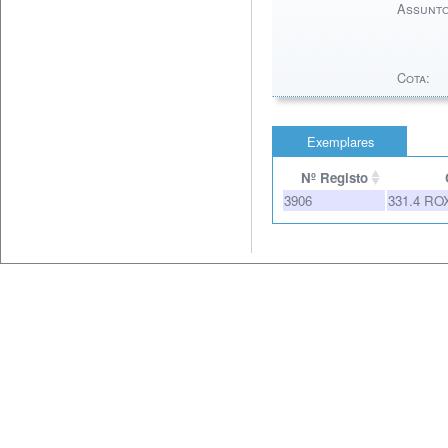
Assunto
Cota:
Exemplares
Nº Registo
3906
331.4 RO