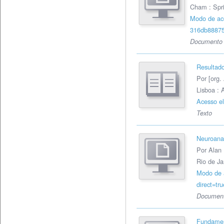
Cham : Spri
Modo de ac
316db8887
Documento 
Resultado
Por [org.
Lisboa : 
Acesso el
Texto
Neuroanat
Por Alan
Rio de Ja
Modo de 
direct=t
Document
Fundamen