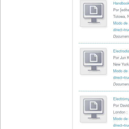
Handbook 
Por [edit
Totowa, N
Modo de 
direct=t
Document
Electrodi
Por Jun 
New York 
Modo de 
direct=t
Document
Electromy
Por David
London : 
Modo de 
direct=t