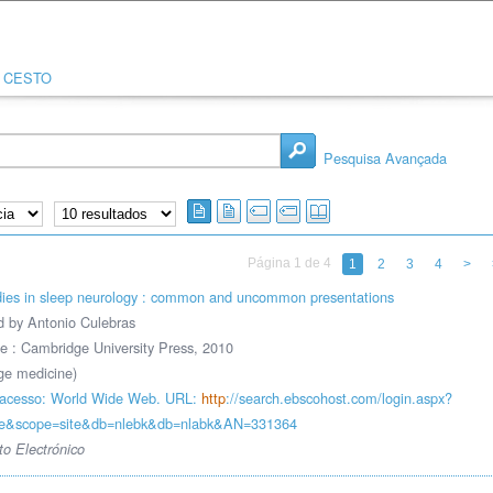
CESTO
Pesquisa Avançada
Página 1 de 4
1
2
3
4
>
dies in sleep neurology : common and uncommon presentations
d by Antonio Culebras
 : Cambridge University Press, 2010
ge medicine)
acesso: World Wide Web. URL:
http
://search.ebscohost.com/login.aspx?
rue&scope=site&db=nlebk&db=nlabk&AN=331364
o Electrónico