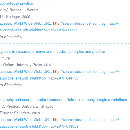
of autopsy practice
ed by] Brenda L. Waters
J : Springer, 2009
acesso: World Wide Web. URL:
http
://search.ebscohost.com/login.aspx?
rue&scope=site&db=nlebk&db=nlabk&AN=326623
o Electrónico
agnosis in diseases of nerve and muscle : principles and practice
Kimura
: Oxford University Press, 2013
acesso: World Wide Web. URL:
http
://search.ebscohost.com/login.aspx?
rue&scope=site&db=nlebk&db=nlabk&AN=644758
o Electrónico
ography and neuromuscular disorders : clinical-electrophysiologic correlations
 C. Preston, Barbara E. Shapiro
Elsevier Saunders, 2013
acesso: World Wide Web. URL:
http
://search.ebscohost.com/login.aspx?
rue&scope=site&db=nlebk&db=nlabk&AN=518058