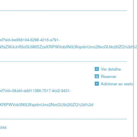
ced?sid=be958104-6288-4016-a791-
mRiPW5sZWJrJnR5cGU9MSZzaXRlPWVob3N0LWxpdmUmc2NvcGU9c2l0ZQ%3d%
Ver detalhe
Reservar
Adicionar ao cesto
ced?vid=3&sid=add11386-7017-4cc2-9431-
ZzaXRlPWVob3N0LWxpdmUmc2NvcGU9c2l0ZQ%3d%3d
otes