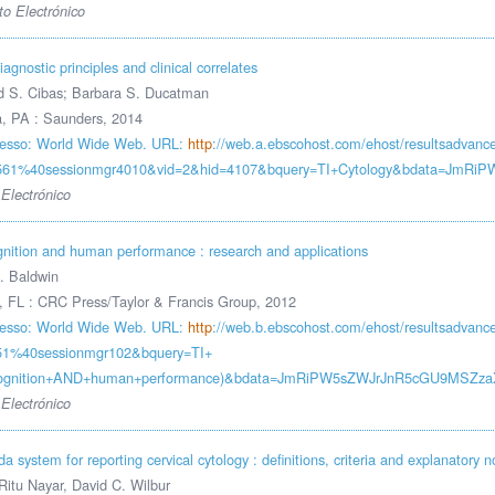
o Electrónico
iagnostic principles and clinical correlates
 S. Cibas; Barbara S. Ducatman
a, PA : Saunders, 2014
esso: World Wide Web. URL:
http
://web.a.ebscohost.com/ehost/resultsadvan
561%40sessionmgr4010&vid=2&hid=4107&bquery=TI+Cytology&bdata=J
Electrónico
gnition and human performance : research and applications
L. Baldwin
 FL : CRC Press/Taylor & Francis Group, 2012
esso: World Wide Web. URL:
http
://web.b.ebscohost.com/ehost/resultsadvan
51%40sessionmgr102&bquery=TI+
+cognition+AND+human+performance)&bdata=JmRiPW5sZWJrJnR5cGU9MS
Electrónico
 system for reporting cervical cytology : definitions, criteria and explanatory n
 Ritu Nayar, David C. Wilbur