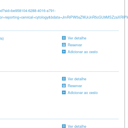
ced?sid=be958104-6288-4016-a791-
m+for+reporting+cervical+cytology&bdata=JmRiPW5sZWJrJnR5cGU9MSZza
Ver detalhe
is)
Reservar
Adicionar ao cesto
Ver detalhe
Reservar
Adicionar ao cesto
Ver detalhe