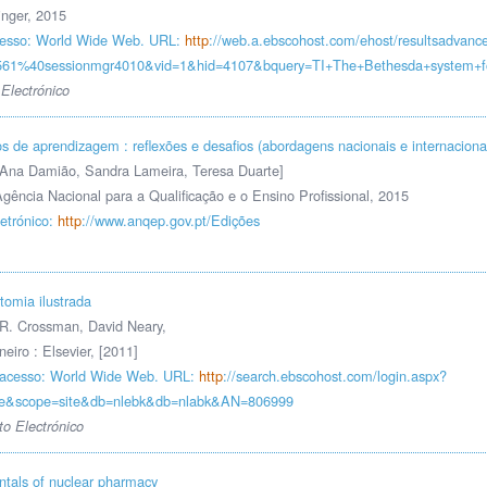
nger, 2015
esso: World Wide Web. URL:
http
://web.a.ebscohost.com/ehost/resultsadvan
561%40sessionmgr4010&vid=1&hid=4107&bquery=TI+The+Bethesda+syste
Electrónico
s de aprendizagem : reflexões e desafios (abordagens nacionais e internaciona
 Ana Damião, Sandra Lameira, Teresa Duarte]
Agência Nacional para a Qualificação e o Ensino Profissional, 2015
etrónico:
http
://www.anqep.gov.pt/Edições
omia ilustrada
 R. Crossman, David Neary,
neiro : Elsevier, [2011]
acesso: World Wide Web. URL:
http
://search.ebscohost.com/login.aspx?
rue&scope=site&db=nlebk&db=nlabk&AN=806999
o Electrónico
tals of nuclear pharmacy