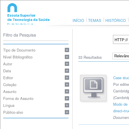
INÍCIO
TEMAS
HISTÓRICO
Filtro da Pesquisa
Tipo de Documento
Nível Bibliográfico
33
Resultados
Autor
Data
Editor
Case stu
Por edite
Coleção
Cambridge
Assunto
(Cambrid
Forma do Assunto
Modo de 
Língua
direct=t
Público-alvo
Document