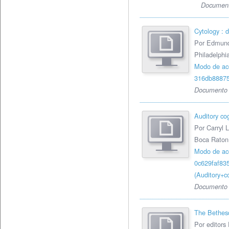
Document
Cytology : d
Por Edmund
Philadelphi
Modo de ac
316db8887
Documento 
Auditory co
Por Carryl 
Boca Raton,
Modo de ac
0c629faf83
(Auditory
Documento 
The Bethesda
Por editors