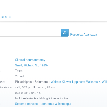
CESTO
Pesquisa Avançada
Clinical neuroanatomy
Snell, Richard S., 1925-
:
Texto
7th ed.
ção:
Philadelphia ; Baltimore :
Wolters Kluwer Lippincott Williams & Wil
o física:
xviii, 542 p. : il. color. ; 28 cm
978-0-7817-9427-5
Inclui referências bibliográficas e índice
:
Sistema nervoso -- anatomia & histologia