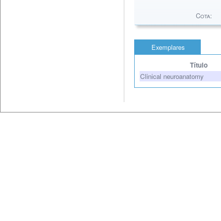
Cota:
Exemplares
Título
Clinical neuroanatomy