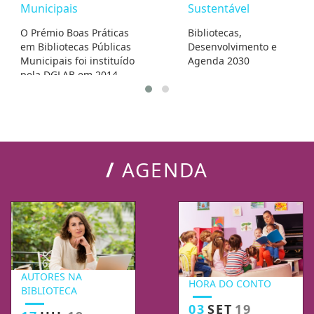
Municipais
Sustentável
O Prémio Boas Práticas
Bibliotecas,
em Bibliotecas Públicas
Desenvolvimento e
Municipais foi instituído
Agenda 2030
pela DGLAB em 2014,
tendo como objetivo
premiar anualmente
projetos inovadores
desenvolvidos por
bibliotecas públicas
municipais
/
AGENDA
portuguesas. Pretende-
se desta forma
contribuir para o
reconhecimento e para
a valorização do papel
social das bibliotecas
públicas, promovendo a
divulgação, partilha e
AUTORES NA
HORA DO CONTO
difusão das boas
BIBLIOTECA
práticas
03
SET
19