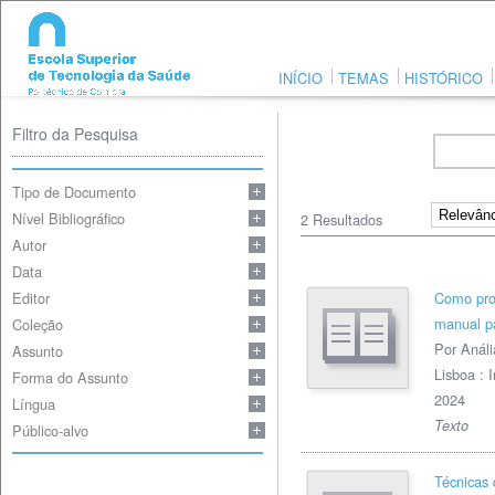
INÍCIO
TEMAS
HISTÓRICO
Filtro da Pesquisa
Tipo de Documento
Nível Bibliográfico
2
Resultados
Autor
Data
Editor
Como prom
manual pa
Coleção
Por Anália
Assunto
Lisboa : I
Forma do Assunto
2024
Língua
Texto
Público-alvo
Técnicas 